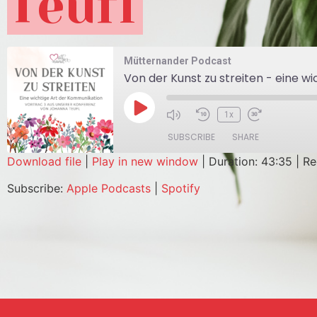
Teufl
Mütternander Podcast
Von der Kunst zu streiten - eine 
1x
SUBSCRIBE
SHARE
Download file
|
Play in new window
|
Duration: 43:35
|
Re
SHARE
Apple Podcasts
Spot
Subscribe:
Apple Podcasts
|
Spotify
RSS FEED
LINK
EMBED