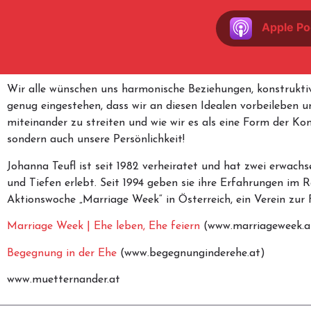
Apple Po
Wir alle wünschen uns harmonische Beziehungen, konstrukti
genug eingestehen, dass wir an diesen Idealen vorbeileben un
miteinander zu streiten und wie wir es als eine Form der 
sondern auch unsere Persönlichkeit!
Johanna Teufl ist seit 1982 verheiratet und hat zwei erwac
und Tiefen erlebt. Seit 1994 geben sie ihre Erfahrungen im
Aktionswoche „Marriage Week“ in Österreich, ein Verein zur
Marriage Week | Ehe leben, Ehe feiern
(www.marriageweek.a
Begegnung in der Ehe
(www.begegnunginderehe.at)
www.muetternander.at