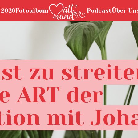
 2026
Fotoalbum
Podcast
Über Un
st zu streite
ge ART der
ion mit Joh