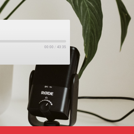
00:00
/
43:35