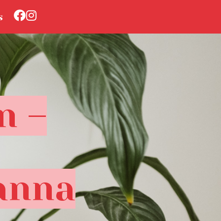
s
n –
anna